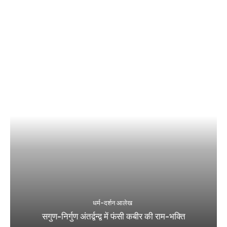
धर्म-दर्शन आलेख
सगुण-निर्गुण अंतर्द्वन्द्व में फंसी कबीर की राम-भक्ति