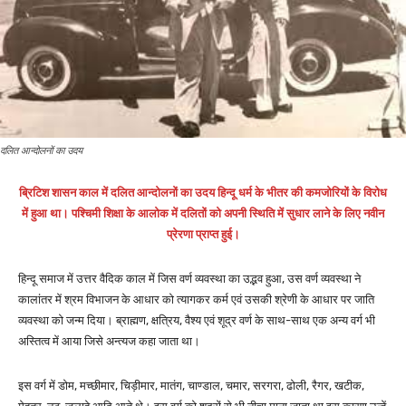
दलित आन्दोलनों का उदय
ब्रिटिश शासन काल में दलित आन्दोलनों का उदय हिन्दू धर्म के भीतर की कमजोरियों के विरोध
में हुआ था। पश्चिमी शिक्षा के आलोक में दलितों को अपनी स्थिति में सुधार लाने के लिए नवीन
प्रेरणा प्राप्त हुई।
हिन्दू समाज में उत्तर वैदिक काल में जिस वर्ण व्यवस्था का उद्भव हुआ, उस वर्ण व्यवस्था ने
कालांतर में श्रम विभाजन के आधार को त्यागकर कर्म एवं उसकी श्रेणी के आधार पर जाति
व्यवस्था को जन्म दिया। ब्राह्मण, क्षत्रिय, वैश्य एवं शूद्र वर्ण के साथ-साथ एक अन्य वर्ग भी
अस्तित्व में आया जिसे अन्त्यज कहा जाता था।
इस वर्ग में डोम, मच्छीमार, चिड़ीमार, मातंग, चाण्डाल, चमार, सरगरा, ढोली, रैगर, खटीक,