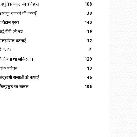
आधुनिक भारत का इतिहास
108
इक्ष्वाकु राजाओं की कथाएँ
38
इतिहास पुरुष
140
उर्दू बीबी की मौत
19
ऐतिहासिक घटनाएँ
12
कैटेलॉग
5
कैसे बना था पाकिस्तान
129
ग्रंथ परिचय
19
चंद्रवंशी राजाओं की कथाएँ
46
चित्रकूट का चातक
136