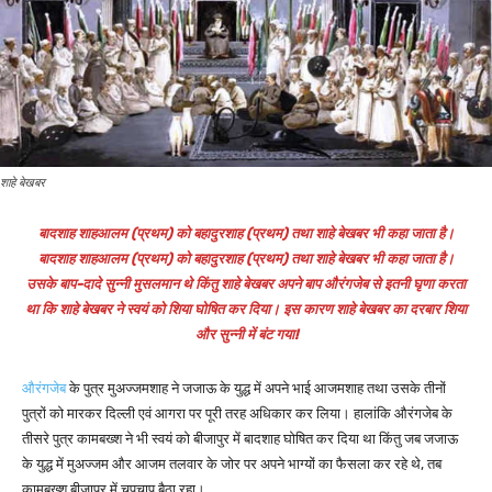
शाहे बेखबर
बादशाह शाहआलम (प्रथम) को बहादुरशाह (प्रथम) तथा शाहे बेखबर भी कहा जाता है।
बादशाह शाहआलम (प्रथम) को बहादुरशाह (प्रथम) तथा शाहे बेखबर भी कहा जाता है।
उसके बाप-दादे सुन्नी मुसलमान थे किंतु शाहे बेखबर अपने बाप औरंगजेब से इतनी घृणा करता
था कि शाहे बेखबर ने स्वयं को शिया घोषित कर दिया। इस कारण शाहे बेखबर का दरबार शिया
और सुन्नी में बंट गया!
औरंगजेब
के पुत्र मुअज्जमशाह ने जजाऊ के युद्ध में अपने भाई आजमशाह तथा उसके तीनों
पुत्रों को मारकर दिल्ली एवं आगरा पर पूरी तरह अधिकार कर लिया। हालांकि औरंगजेब के
तीसरे पुत्र कामबख्श ने भी स्वयं को बीजापुर में बादशाह घोषित कर दिया था किंतु जब जजाऊ
के युद्ध में मुअज्जम और आजम तलवार के जोर पर अपने भाग्यों का फैसला कर रहे थे, तब
कामबख्श बीजापुर में चुपचाप बैठा रहा।