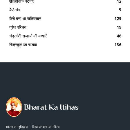
ऐतिहासिक घटनाएँ
12
कैटेलॉग
5
कैसे बना था पाकिस्तान
129
ग्रंथ परिचय
19
चंद्रवंशी राजाओं की कथाएँ
46
चित्रकूट का चातक
136
भारत का इतिहास – विश्व सभ्यता का गौरव!