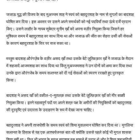
जजाऊ युद्ध की विजय के बाद मुअज्जम शाह ने स्वयं को बहादुरशाह के नाम से मुगलों का बादशाह
घोषित कर दिया। इस अवसर पर उसने अपने समर्थकों को नई पदवियाँ तथा ऊंचे दर्जे प्रदान
किए। उसने लाहौर के नायब सूबेदार मुनीम ख़ाँ को अपना वज़ीर नियुक्त किया जिसने हर
मुश्किल समय में बहादुरशाह का साथ दिया था और जजाऊ की जीत का सेहरा उसी की सेवाओं
के कारण बहादुरशाह के सिर पर सज सका था।
मरहूम बादशाह औरंगज़ेब के वज़ीर असद ख़ाँ तथा उसके बेटे ज़ुल्फ़िक़ार ख़ाँ ने जजाऊ के मैदान
में शहजादे आजमशाह का साथ दिया था किंतु मुअज्जमशाह ने उन दोनों को क्षमा कर दिया तथा
उनके द्वारा औरंगजेब के समय सल्तनत को दी गई सेवाओं को स्मरण ररखते हुए पुरस्कृत
किया।
बादशाह ने असद खाँ को वकील-ए-मुतलक़ तथा उसके बेटे ज़ुल्फ़िक़ार ख़ाँ को मीर बख्शी
नियुक्त किया। इतने महत्वपूर्ण पदों पर अपने शत्रु पक्ष के अमीरों की नियुक्तियों को बहादुरशाह
की दूरदृष्टि एवं उदारता के उदाहरण के रूप में देखा जाना चाहिए।
बहादुरशाह ने अपनी ताजपोशी के समय स्वयं को शिया मुसलमान घोषित कर दिया था। मुगलिया
सल्तनत के हिसाब से यह एक आश्चर्यजनक बात थी क्योंकि उससे पहले कोई भी मुगल शासक
शिया नहीं था। फिर भी भारत के मुगल बादशाह इस मामले में उदार थे और वे शिया शहजादियों