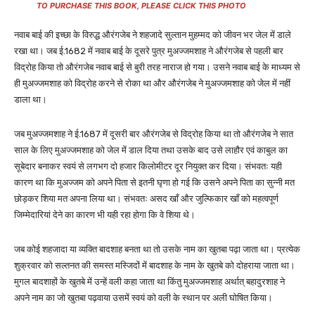
TO PURCHASE THIS BOOK, PLEASE CLICK THIS PHOTO
नवाब बाई की इच्छा के विरुद्ध औरंगजेब ने शहजादे सुल्तान मुहम्मद को जीवन भर जेल में डाले
रखा था। जब ई.1682 में नवाब बाई के दूसरे पुत्र मुअज्जमशाह ने औरंगजेब से पहली बार
विद्रोह किया तो औरंगजेब नवाब बाई से बुरी तरह नाराज हो गया। उसने नवाब बाई के माध्यम से
ही मुअज्जमशाह को विद्रोह करने से रोका था और औरंगजेब ने मुअज्जमशाह को जेल में नहीं
डाला था।
जब मुअज्जमशाह ने ई.1687 में दूसरी बार औरंगजेब से विद्रोह किया था तो औरंगजेब ने सात
साल के लिए मुअज्जमशाह को जेल में डाल दिया तथा उसके बाद उसे लाहौर एवं काबुल का
सूबेदार बनाकर स्वयं से लगभग दो हजार किलोमीटर दूर नियुक्त कर दिया। संभवतः यही
कारण था कि मुअज्जम को अपने पिता से इतनी घृणा हो गई कि उसने अपने पिता का सुन्नी मत
छोड़कर शिया मत अपना लिया था। संभवतः असद खाँ और जुल्फिकार खाँ को महत्वपूर्ण
जिम्मेदारियां देने का कारण भी यही रहा होगा कि वे शिया थे।
जब कोई शहजादा या व्यक्ति बादशाह बनता था तो उसके नाम का खुतबा पढ़ा जाता था। प्रत्येक
शुक्रवार को सल्तनत की समस्त मस्जिदों में बादशाह के नाम के खुतबे को दोहराया जाता था।
मुगल बादशाहों के खुतबे में उन्हें वली कहा जाता था किंतु मुअज्जमशाह अर्थात् बहादुरशाह ने
अपने नाम का जो खुतबा पढ़वाया उसमें स्वयं को वली के स्थान पर अली घोषित किया।