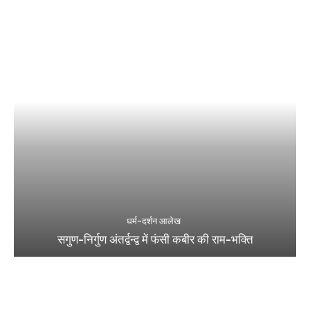
धर्म-दर्शन आलेख
सगुण-निर्गुण अंतर्द्वन्द्व में फंसी कबीर की राम-भक्ति