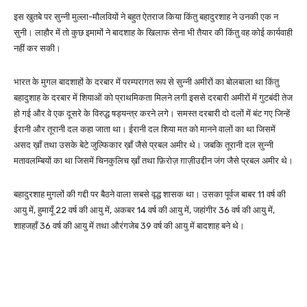
इस खुतबे पर सुन्नी मुल्ला-मौलवियों ने बहुत ऐतराज किया किंतु बहादुरशाह ने उनकी एक न
सुनी। लाहौर में तो कुछ इमामों ने बादशाह के खिलाफ सेना भी तैयार की किंतु वह कोई कार्यवाही
नहीं कर सकी।
भारत के मुगल बादशाहों के दरबार में परम्परागत रूप से सुन्नी अमीरों का बोलबाला था किंतु
बहादुशाह के दरबार में शियाओं को प्राथमिकता मिलने लगी इससे दरबारी अमीरों में गुटबंदी तेज
हो गई और वे एक दूसरे के विरुद्ध षड्यन्त्र करने लगे। समस्त दरबारी दो दलों में बंट गए जिन्हें
ईरानी और तूरानी दल कहा जाता था। ईरानी दल शिया मत को मानने वालों का था जिसमें
असद ख़ाँ तथा उसके बेटे जुल्फिकार ख़ाँ जैसे प्रबल अमीर थे। जबकि तूरानी दल सुन्नी
मतावलम्बियों का था जिसमें चिनकुलिच ख़ाँ तथा फ़िरोज़ ग़ाज़ीउद्दीन जंग जैसे प्रबल अमीर थे।
बहादुरशाह मुगलों की गद्दी पर बैठने वाला सबसे वृद्ध शासक था। उसका पूर्वज बाबर 11 वर्ष की
आयु में, हुमायूँ 22 वर्ष की आयु में, अकबर 14 वर्ष की आयु में, जहांगीर 36 वर्ष की आयु में,
शाहजहाँ 36 वर्ष की आयु में तथा औरंगजेब 39 वर्ष की आयु में बादशाह बने थे।