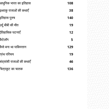
आधुनिक भारत का इतिहास
108
इक्ष्वाकु राजाओं की कथाएँ
38
इतिहास पुरुष
140
उर्दू बीबी की मौत
19
ऐतिहासिक घटनाएँ
12
कैटेलॉग
5
कैसे बना था पाकिस्तान
129
ग्रंथ परिचय
19
चंद्रवंशी राजाओं की कथाएँ
46
चित्रकूट का चातक
136