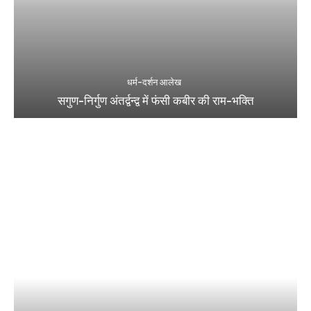
धर्म-दर्शन आलेख
सगुण-निर्गुण अंतर्द्वन्द्व में फंसी कबीर की राम-भक्ति