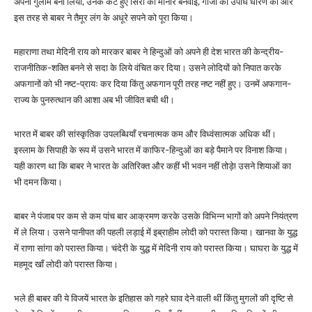
अपना गुलाम बना लिया, उनके कटे हुए सिरों की मीनारें बनवाईं, गाजी की उपधि धारण की और
इस तरह से बाबर ने तैमूर लंग के अधूरे सपने को पूरा किया।
महाराणा तथा मेदिनी राय को मारकर बाबर ने हिन्दुओं को अपने ही देश भारत की केन्द्रीय-
राजनीतिक-शक्ति बनने से सदा के लिये वंचित कर दिया। उसने लोदियों को निपात करके
अफगानों को भी नष्ट-प्रायः कर दिया किंतु अफगान पूरी तरह नष्ट नहीं हुए। उनमें अफगान-
राज्य के पुनरुत्थान की आशा अब भी जीवित बची थी।
भारत में बाबर की सांस्कृतिक उपलब्धियाँ रचनात्मक कम और विध्वंसात्मक अधिक थीं।
इस्लाम के सिपाही के रूप में उसने भारत में काफिर-हिन्दुओं का बड़े पैमाने पर विनाश किया।
यही कारण था कि बाबर ने भारत के अतिरिक्त और कहीं भी भवन नहीं तोड़े! उसने शियाओं का
भी दमन किया।
बाबर ने पंजाब पर कम से कम पांच बार आक्रमण करके उसके विभिन्न भागों को अपने नियंत्रण
में ले लिया। उसने पानीपत की पहली लड़ाई में इब्राहीम लोदी को परास्त किया। खानवा के युद्ध
में राणा सांगा को परास्त किया। चंदेरी के युद्ध में मेदिनी राय को परास्त किया। घाघरा के युद्ध में
महमूद खाँ लोदी को परास्त किया।
भले ही बाबर की ये विजयें भारत के इतिहास को गहरे घाव देने वाली थीं किंतु मुगलों की दृष्टि से