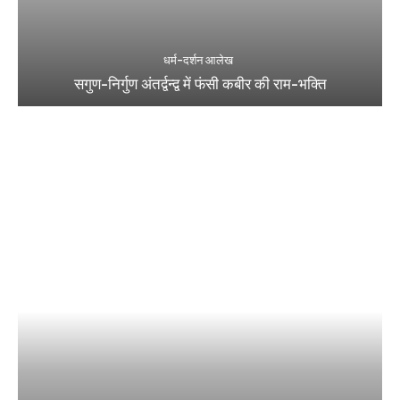
धर्म-दर्शन आलेख
सगुण-निर्गुण अंतर्द्वन्द्व में फंसी कबीर की राम-भक्ति