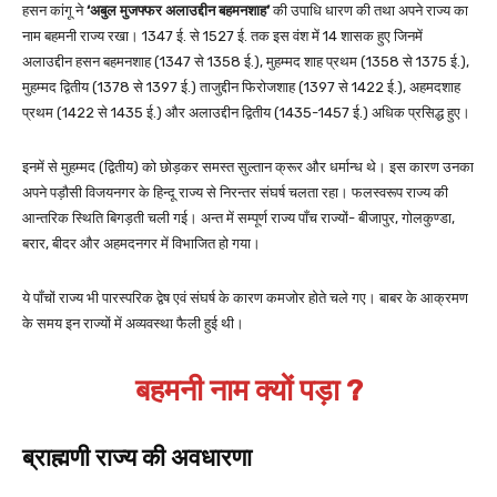
हसन कांगू ने
‘अबुल मुजफ्फर अलाउद्दीन बहमनशाह’
की उपाधि धारण की तथा अपने राज्य का
नाम बहमनी राज्य रखा। 1347 ई. से 1527 ई. तक इस वंश में 14 शासक हुए जिनमें
अलाउद्दीन हसन बहमनशाह (1347 से 1358 ई.), मुहम्मद शाह प्रथम (1358 से 1375 ई.),
मुहम्मद द्वितीय (1378 से 1397 ई.) ताजुद्दीन फिरोजशाह (1397 से 1422 ई.), अहमदशाह
प्रथम (1422 से 1435 ई.) और अलाउद्दीन द्वितीय (1435-1457 ई.) अधिक प्रसिद्ध हुए।
इनमें से मुहम्मद (द्वितीय) को छोड़कर समस्त सुल्तान क्रूर और धर्मान्ध थे। इस कारण उनका
अपने पड़ौसी विजयनगर के हिन्दू राज्य से निरन्तर संघर्ष चलता रहा। फलस्वरूप राज्य की
आन्तरिक स्थिति बिगड़ती चली गई। अन्त में सम्पूर्ण राज्य पाँच राज्यों- बीजापुर, गोलकुण्डा,
बरार, बीदर और अहमदनगर में विभाजित हो गया।
ये पाँचों राज्य भी पारस्परिक द्वेष एवं संघर्ष के कारण कमजोर होते चले गए। बाबर के आक्रमण
के समय इन राज्यों में अव्यवस्था फैली हुई थी।
बहमनी नाम क्यों पड़ा ?
ब्राह्मणी राज्य की अवधारणा