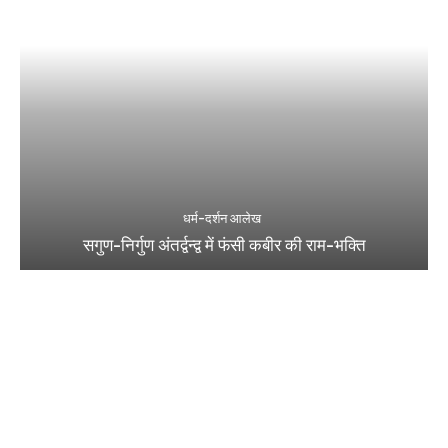
धर्म-दर्शन आलेख
सगुण-निर्गुण अंतर्द्वन्द्व में फंसी कबीर की राम-भक्ति