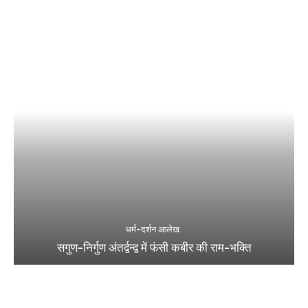
धर्म-दर्शन आलेख
सगुण-निर्गुण अंतर्द्वन्द्व में फंसी कबीर की राम-भक्ति