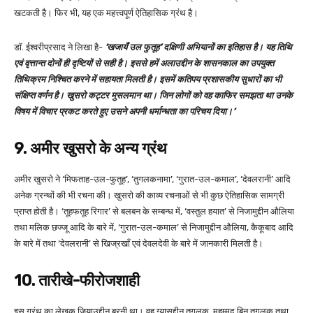
खटकती है। फिर भी, यह एक महत्त्वपूर्ण ऐतिहासिक ग्रंथ है।
डॉ. ईश्वरीप्रसाद ने लिखा है-
‘खजायँ उल फुतूह’ दक्षिणी अभियानों का इतिहास है। यह तिथि
एवं वृत्तान्त दोनों ही दृष्टियों से सही है। इससे हमें अलाउद्दीन के शासनकाल का उपयुक्त
तिथिक्रम निश्चित करने में सहायता मिलती है। इसमें कतिपय प्रशासकीय सुधारों का भी
संक्षिप्त वर्णन है। खुसरो कट्टर मुसलमान था। जिन लोगों को वह काफिर समझता था उनके
विषय में विचार प्रकट करते हुए उसने अपनी धर्मान्धता का परिचय दिया।’
9. अमीर खुसरो के अन्य ग्रंथ
अमीर खुसरो ने ‘मिफताह-उल-फुतूह’, ‘तुगलकनामा’, ‘गुरात-उल-कमाल’, ‘देवलरानी’ आदि
अनेक ग्रन्थों की भी रचना की। खुसरो की काव्य रचनाओं से भी कुछ ऐतिहासिक सामग्री
प्राप्त होती है। ‘तूहफतूह रिगार’ से बलबन के सम्बन्ध में, ‘वस्तुल हयात’ से निजामुद्दीन औलिया
तथा मलिक छज्जू आदि के बारे में, ‘गुरात-उल-कमाल’ से निजामुद्दीन औलिया, कैकूबाद आदि
के बारे में तथा ‘देवलरानी’ से खिज्रखाँ एवं देवलदेवी के बारे में जानकारी मिलती है।
10. तारीखे-फीरोजशाही
इस ग्रंथ का लेखक जियाउद्दीन बरनी था। वह ग्यासुद्दीन तुगलक, मुहम्मद बिन तुगलक तथा