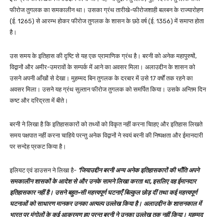
फीरोज तुगलक का समकालीन था। उसका ग्रंथ तारीखे-फीरोजशाही बलबन के राज्यारोहण
(ई. 1265) से आरम्भ होकर फीरोज तुगलक के शासन के छठे वर्ष (ई. 1356) में समाप्त होता
है।
उस समय के इतिहास की दृष्टि से यह एक प्रामाणिक ग्रंथ है। बरनी को अनेक महापुरुषों,
विद्वानों और अमीर-उमरावों के सम्पर्क में आने का अवसर मिला। अलाउद्दीन के शासन को
उसने अपनी आँखों से देखा। मुहम्मद बिन तुगलक के दरबार में उसे 17 वर्षों तक रहने का
अवसर मिला। उसने यह ग्रंथ सुल्तान फीरोज तुगलक को समर्पित किया। उसके अन्तिम दिन
कष्ट और दरिद्रता में बीते।
बरनी ने लिखा है कि इतिहासकारों को तथ्यों को विकृत नहीं करना चािहए और इतिहास लिखते
समय पक्षपात नहीं करना चाहिये परन्तु अनेक विद्वानों ने स्वयं बरनी की निष्पक्षता और ईमानदारी
पर सन्देह प्रकट किया है।
इलियट एवं डाउसन ने लिखा है-
‘जियाउद्दीन बरनी अन्य अनेक इतिहासकारों की भाँति अपने
समकालीन शासकों के आदेश से और उनके सामने लिखा करता था, इसलिए वह ईमानदार
इतिहासकार नहीं है। उसने बहुत-सी महत्त्वपूर्ण घटनाएँ बिल्कुल छोड़ दीं तथा कई महत्त्वपूर्ण
घटनाओं को साधारण मानकर उनका अत्यल्प उल्लेख किया है। अलाउद्दीन के शासनकाल में
भारत पर मंगोलों के कई आक्रमण हुए परन्तु बरनी ने उनका उल्लेख तक नहीं किया। मुहम्मद