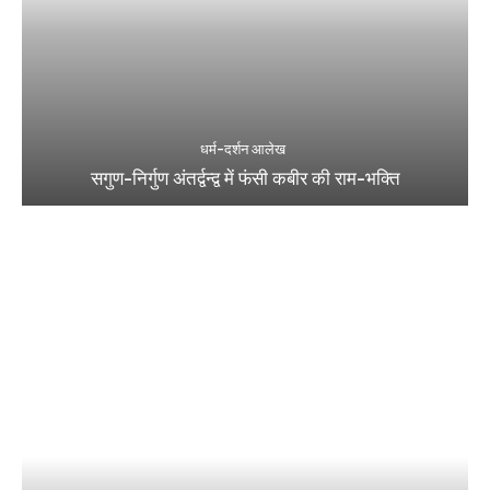
धर्म-दर्शन आलेख
सगुण-निर्गुण अंतर्द्वन्द्व में फंसी कबीर की राम-भक्ति