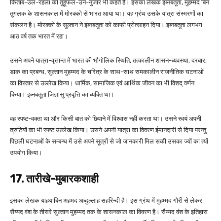
किताब-उल-रहला को तुहूफल-उन-नुजार भी कहते हैं। इसका लेखक इब्नबतूता, मुहम्मद बिन
तुगलक के शासनकाल में मोरक्को से भारत आया था। यह ग्रंथ उसके यात्रा संस्मरणों का
संकलन है। मोरक्को के सुल्तान ने इब्नबतूता को काफी प्रोत्साहन दिया। इब्नबतूता लगभग
आठ वर्ष तक भारत में रहा।
उसने अपने यात्रा-वृत्तान्त में भारत की भौगोलिक स्थिति, तत्कालीन शासन-व्यवस्था, दरबार,
डाक का प्रबन्ध, सुल्तान मुहम्मद के चरित्र के साथ-साथ समकालीन राजनीतिक घटनाओं
का विस्तार से उल्लेख किया। धार्मिक, सामाजिक एवं आर्थिक जीवन का भी विशद् वर्णन
किया। इब्नबतूता जिज्ञासु प्रवृत्ति का व्यक्ति था।
वह स्पष्ट-वक्ता था और किसी बात को छिपाने में विश्वास नहीं करता था। उसने स्वयं अपनी
त्रुटियों का भी स्पष्ट उल्लेख किया। उसने अपनी यात्रा का विवरण ईमानदारी से दिया परन्तु
पिछली घटनाओं के सम्बन्ध में उसे अपने सूत्रों से जो जानकारी मिल सकी उसका ज्यों का त्यों
उपयोग किया।
17. तारीखे-मुबारकशाही
इसका लेखक याहयाबिन अहमद अब्दुल्लाह सहरिन्दी है। इस ग्रंथ में मुहम्मद गौरी से लेकर
सैय्यद वंश के तीसरे सुल्तान मुहम्मद तक के शासनकाल का विवरण है। सैय्यद वंश के इतिहास