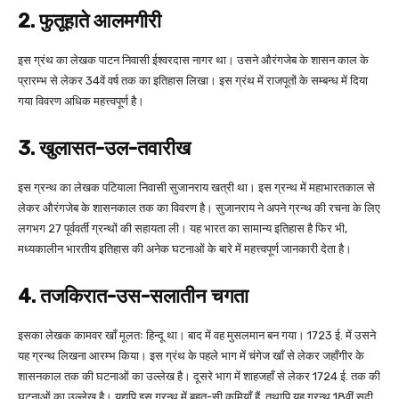
2. फुतूहाते आलमगीरी
इस ग्रंथ का लेखक पाटन निवासी ईश्वरदास नागर था। उसने औरंगजेब के शासन काल के
प्रारम्भ से लेकर 34वें वर्ष तक का इतिहास लिखा। इस ग्रंथ में राजपूतों के सम्बन्ध में दिया
गया विवरण अधिक महत्त्वपूर्ण है।
3. खुलासत-उल-तवारीख
इस ग्रन्थ का लेखक पटियाला निवासी सुजानराय खत्री था। इस ग्रन्थ में महाभारतकाल से
लेकर औरंगजेब के शासनकाल तक का विवरण है। सुजानराय ने अपने ग्रन्थ की रचना के लिए
लगभग 27 पूर्ववर्ती ग्रन्थों की सहायता ली। यह भारत का सामान्य इतिहास है फिर भी,
मध्यकालीन भारतीय इतिहास की अनेक घटनाओं के बारे में महत्त्वपूर्ण जानकारी देता है।
4. तजकिरात-उस-सलातीन चगता
इसका लेखक कामवर खाँ मूलतः हिन्दू था। बाद में वह मुसलमान बन गया। 1723 ई. में उसने
यह ग्रन्थ लिखना आरम्भ किया। इस ग्रंथ के पहले भाग में चंगेज खाँ से लेकर जहाँगीर के
शासनकाल तक की घटनाओं का उल्लेख है। दूसरे भाग में शाहजहाँ से लेकर 1724 ई. तक की
घटनाओं का उल्लेख है। यद्यपि इस ग्रन्थ में बहुत-सी कमियाँ हैं, तथापि यह ग्रन्थ 18वीं सदी