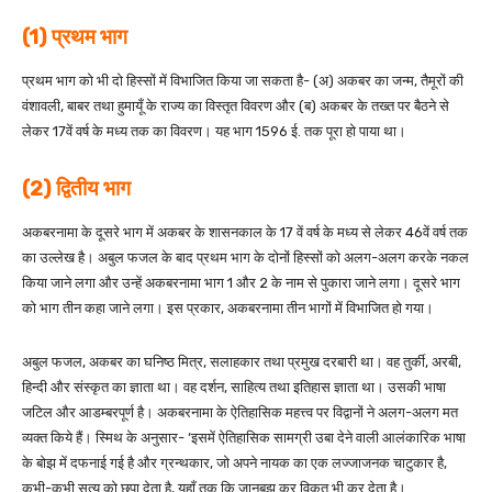
(1) प्रथम भाग
प्रथम भाग को भी दो हिस्सों में विभाजित किया जा सकता है- (अ) अकबर का जन्म, तैमूरों की
वंशावली, बाबर तथा हुमायूँ के राज्य का विस्तृत विवरण और (ब) अकबर के तख्त पर बैठने से
लेकर 17वें वर्ष के मध्य तक का विवरण। यह भाग 1596 ई. तक पूरा हो पाया था।
(2) द्वितीय भाग
अकबरनामा के दूसरे भाग में अकबर के शासनकाल के 17 वें वर्ष के मध्य से लेकर 46वें वर्ष तक
का उल्लेख है। अबुल फजल के बाद प्रथम भाग के दोनों हिस्सों को अलग-अलग करके नकल
किया जाने लगा और उन्हें अकबरनामा भाग 1 और 2 के नाम से पुकारा जाने लगा। दूसरे भाग
को भाग तीन कहा जाने लगा। इस प्रकार, अकबरनामा तीन भागों में विभाजित हो गया।
अबुल फजल, अकबर का घनिष्ठ मित्र, सलाहकार तथा प्रमुख दरबारी था। वह तुर्की, अरबी,
हिन्दी और संस्कृत का ज्ञाता था। वह दर्शन, साहित्य तथा इतिहास ज्ञाता था। उसकी भाषा
जटिल और आडम्बरपूर्ण है। अकबरनामा के ऐतिहासिक महत्त्व पर विद्वानों ने अलग-अलग मत
व्यक्त किये हैं। स्मिथ के अनुसार- ‘इसमें ऐतिहासिक सामग्री उबा देने वाली आलंकारिक भाषा
के बोझ में दफनाई गई है और ग्रन्थकार, जो अपने नायक का एक लज्जाजनक चाटुकार है,
कभी-कभी सत्य को छुपा देता है, यहाँ तक कि जानबूझ कर विकृत भी कर देता है।