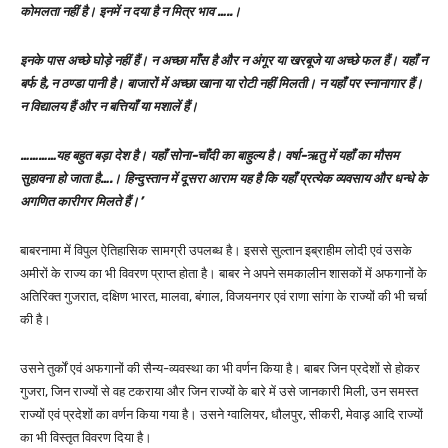
कोमलता नहीं है। इनमें न दया है न मित्र भाव …..।
इनके पास अच्छे घोड़े नहीं हैं। न अच्छा माँस है और न अंगूर या खरबूजे या अच्छे फल हैं। यहाँ न
बर्फ है, न ठण्डा पानी है। बाजारों में अच्छा खाना या रोटी नहीं मिलती। न यहाँ पर स्नानागार हैं।
न विद्यालय हैं और न बत्तियाँ या मशालें हैं।
…………यह बहुत बड़ा देश है। यहाँ सोना-चाँदी का बाहुल्य है। वर्षा-ऋतु में यहाँ का मौसम
सुहावना हो जाता है….। हिन्दुस्तान में दूसरा आराम यह है कि यहाँ प्रत्येक व्यवसाय और धन्धे के
अगणित कारीगर मिलते हैं।’
बाबरनामा में विपुल ऐतिहासिक सामग्री उपलब्ध है। इससे सुल्तान इब्राहीम लोदी एवं उसके
अमीरों के राज्य का भी विवरण प्राप्त होता है। बाबर ने अपने समकालीन शासकों में अफगानों के
अतिरिक्त गुजरात, दक्षिण भारत, मालवा, बंगाल, विजयनगर एवं राणा सांगा के राज्यों की भी चर्चा
की है।
उसने तुर्कों एवं अफगानों की सैन्य-व्यवस्था का भी वर्णन किया है। बाबर जिन प्रदेशों से होकर
गुजरा, जिन राज्यों से वह टकराया और जिन राज्यों के बारे में उसे जानकारी मिली, उन समस्त
राज्यों एवं प्रदेशों का वर्णन किया गया है। उसने ग्वालियर, धौलपुर, सीकरी, मेवाड़़ आदि राज्यों
का भी विस्तृत विवरण दिया है।