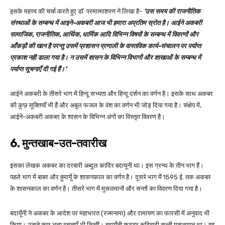
इसके महत्त्व की चर्चा करते हुए डॉ. परमात्माशरण ने लिखा है-
‘उस समय की राजनीतिक
संस्थाओं के सम्बन्ध में आइने-अकबरी आज भी हमारा अप्रतिम स्रोत है। आईने अकबरी
सामाजिक, राजनीतिक, आर्थिक, धार्मिक आदि विभिन्न विषयों के सम्बन्ध में विवरणों और
आँकड़ों की खान है परन्तु उसमें प्रशासन प्रणाली के वास्तविक कार्य-संचालन पर पर्याप्त
प्रकाश नही डाला गया है। न उसमें शासन के विभिन्न विभागों और शाखाओं के सम्बन्ध में
पर्याप्त सूचनाएँ दी गई हैं।’
आईने अकबरी के तीसरे भाग में हिन्दू सभ्यता और हिन्दू दर्शन का वर्णन है। इसके साथ अकबर
की कुछ सूक्तियाँ भी हैं और अबुल फजल के वंश का वर्णन भी जोड़ दिया गया है। संक्षेप में,
आईने-अकबरी अकबर के शासन के विभिन्न अंगों का विस्तृत विवरण है।
6. मुन्तखाब-उत-तवारीख
इसका लेखक अकबर का दरबारी अब्दुल कादिर बदायूनी था। इस ग्रन्थ के तीन भाग हैं।
पहले भाग में बाबर और हुमायूँ के शासनकाल का वर्णन है। दूसरे भाग में 1595 ई. तक अकबर
के शासनकाल का वर्णन है। तीसरे भाग में मुसलमानों और सन्तों का विवरण दिया गया है।
बदायूँनी ने अकबर के आदेश पर महाभारत (रज्मनामा) और रामायण का फारसी में अनुवाद भी
किया। उसने कुछ अन्य रचनाएँ भी लिखीं। बदायूँनी कट्टर रूढ़िवादी सुन्नी मुसलमान था। वह