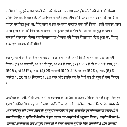
पानीपत के युद्ध में उसने अपनी सेना की संख्या कम तथा इब्राहीम लोदी की सेना की संख्या
अतिरंजित करके बताई है, जो अविश्वसनीय है। इब्राहीम लोदी अफगान सरदारों की गद्दारी के
कारण पराजित हुआ था, किंतु बाबर ने इस तथ्य का उल्लेख तक नहीं किया। इसी प्रकार, राणा
सांगा द्वारा बाबर को निमन्त्रित करना मनगढ़न्त प्रतीत होता है। खानवा के युद्ध के समय
सलहदी तंवर द्वारा किया गया विश्वासघात भी बाबर की विजय में सहायक सिद्ध हुआ था, किन्तु
बाबर इस सम्बन्ध में भी मौन है।
इस ग्रन्थ में लम्बे-लम्बे समयान्तराल छोड़ दिये गये हैं जिनमें किसी घटना का उल्लेख नहीं
किया- (1) 14 फरवरी, 1483 से जून, 1494 ई. तक, (2) 1503 ई. से 1504 ई. तक, (3)
1508 ई. से 1519 ई. तक, (4) 25 जनवरी 1520 से 16 नवम्बर 1525 ई. तक, (5) 3
अप्रैल 1528 से 17 सितम्बर 1528 तक और इसके बाद के दिनों का तो बहुत ही कम विवरण
है।
उपरोक्त कमजोरियों के उपरांत भी बाबरनामा की अधिकांश घटनाएँ विश्वसनीय हैं। इसलिए इस
ग्रंथ के ऐतिहासिक महत्त्व की उपेक्षा नहीं की जा सकती। डेनीसन रास ने लिखा है-
‘बाबर के
आत्मचरित्र की गणना विश्व के युगयुगीन साहित्य में एक आकर्षक एवं रोमांचकारी रचनाओं में
करनी चाहिए।’ श्रीमती बेवरीज ने इस ग्रन्थ का अंग्रेजी में अनुवाद किया। उन्होंने लिखा है-
‘उसकी आत्मकथा उन अमूल्य रचनाओं में हैं जो समस्त युगों के लिए उपयोगी है और उसकी