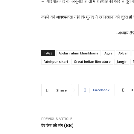
– ‘यदि शहजादे की अनुमति हो तो मैं शहंशाह की ओर से दूत 
कहने की आवश्यकता नहीं कि मुराद ने खानखाना को तुरंत ही 
-अध्याय 8
TAGS
Abdur rahim khankhana
Agra
Akbar
fatehpur sikari
Great Indian literature
Jangir
Facebook
X
Share
PREVIOUS ARTICLE
बेर केर को संग (88)