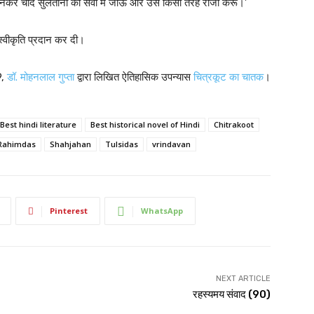
बनकर चाँद सुलताना की सेवा में जाऊँ और उसे किसी तरह राजी करूँ।’
स्वीकृति प्रदान कर दी।
9,
डॉ. मोहनलाल गुप्ता
द्वारा लिखित ऐतिहासिक उपन्यास
चित्रकूट का चातक
।
Best hindi literature
Best historical novel of Hindi
Chitrakoot
Rahimdas
Shahjahan
Tulsidas
vrindavan
Pinterest
WhatsApp
NEXT ARTICLE
रहस्यमय संवाद (90)