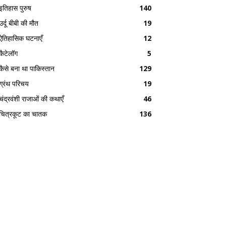
इतिहास पुरुष
140
उर्दू बीबी की मौत
19
ऐतिहासिक घटनाएँ
12
कैटेलॉग
5
कैसे बना था पाकिस्तान
129
ग्रंथ परिचय
19
चंद्रवंशी राजाओं की कथाएँ
46
चित्रकूट का चातक
136