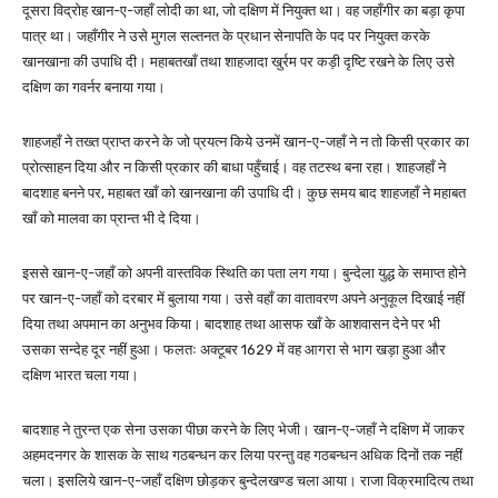
दूसरा विद्रोह खान-ए-जहाँ लोदी का था, जो दक्षिण में नियुक्त था। वह जहाँगीर का बड़ा कृपा
पात्र था। जहाँगीर ने उसे मुगल सल्तनत के प्रधान सेनापति के पद पर नियुक्त करके
खानखाना की उपाधि दी। महाबतखाँ तथा शाहजादा खुर्रम पर कड़ी दृष्टि रखने के लिए उसे
दक्षिण का गवर्नर बनाया गया।
शाहजहाँ ने तख्त प्राप्त करने के जो प्रयत्न किये उनमें खान-ए-जहाँ ने न तो किसी प्रकार का
प्रोत्साहन दिया और न किसी प्रकार की बाधा पहुँचाई। वह तटस्थ बना रहा। शाहजहाँ ने
बादशाह बनने पर, महाबत खाँ को खानखाना की उपाधि दी। कुछ समय बाद शाहजहाँ ने महाबत
खाँ को मालवा का प्रान्त भी दे दिया।
इससे खान-ए-जहाँ को अपनी वास्तविक स्थिति का पता लग गया। बुन्देला युद्ध के समाप्त होने
पर खान-ए-जहाँ को दरबार में बुलाया गया। उसे वहाँ का वातावरण अपने अनुकूल दिखाई नहीं
दिया तथा अपमान का अनुभव किया। बादशाह तथा आसफ खाँ के आशवासन देने पर भी
उसका सन्देह दूर नहीं हुआ। फलतः अक्टूबर 1629 में वह आगरा से भाग खड़ा हुआ और
दक्षिण भारत चला गया।
बादशाह ने तुरन्त एक सेना उसका पीछा करने के लिए भेजी। खान-ए-जहाँ ने दक्षिण में जाकर
अहमदनगर के शासक के साथ गठबन्धन कर लिया परन्तु वह गठबन्धन अधिक दिनों तक नहीं
चला। इसलिये खान-ए-जहाँ दक्षिण छोड़कर बुन्देलखण्ड चला आया। राजा विक्रमादित्य तथा