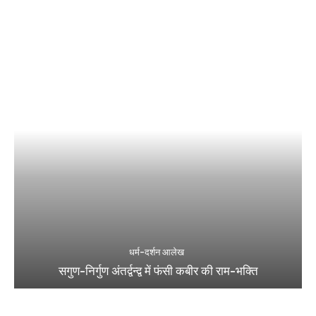
धर्म-दर्शन आलेख
सगुण-निर्गुण अंतर्द्वन्द्व में फंसी कबीर की राम-भक्ति