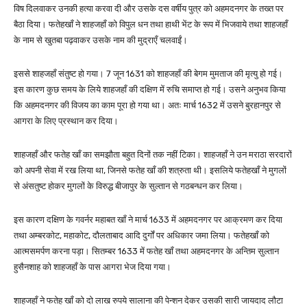
विष दिलवाकर उनकी हत्या करवा दी और उसके दस वर्षीय पुत्र को अहमदनगर के तख्त पर
बैठा दिया। फतेहखाँ ने शाहजहाँ को विपुल धन तथा हाथी भेंट के रूप में भिजवाये तथा शाहजहाँ
के नाम से खुतबा पढ़वाकर उसके नाम की मुद्राएँ चलवाईं।
इससे शाहजहाँ संतुष्ट हो गया। 7 जून 1631 को शाहजहाँ की बेगम मुमताज की मृत्यु हो गई।
इस कारण कुछ समय के लिये शाहजहाँ की दक्षिण में रुचि समाप्त हो गई। उसने अनुभव किया
कि अहमदनगर की विजय का काम पूरा हो गया था। अतः मार्च 1632 में उसने बुरहानपुर से
आगरा के लिए प्रस्थान कर दिया।
शाहजहाँ और फतेह खाँ का समझौता बहुत दिनों तक नहीं टिका। शाहजहाँ ने उन मराठा सरदारों
को अपनी सेवा में रख लिया था, जिनसे फतेह खाँ की शत्रुता थी। इसलिये फतेहखाँ ने मुगलों
से अंसतुष्ट होकर मुगलों के विरुद्ध बीजापुर के सुल्तान से गठबन्धन कर लिया।
इस कारण दक्षिण के गवर्नर महाबत खाँ ने मार्च 1633 में अहमदनगर पर आक्रमण कर दिया
तथा अम्बरकोट, महाकोट, दौलताबाद आदि दुर्गों पर अधिकार जमा लिया। फतेहखाँ को
आत्मसमर्पण करना पड़ा। सितम्बर 1633 में फतेह खाँ तथा अहमदनगर के अन्तिम सुल्तान
हुसैनशाह को शाहजहाँ के पास आगरा भेज दिया गया।
शाहजहाँ ने फतेह खाँ को दो लाख रुपये सालाना की पेन्शन देकर उसकी सारी जायदाद लौटा