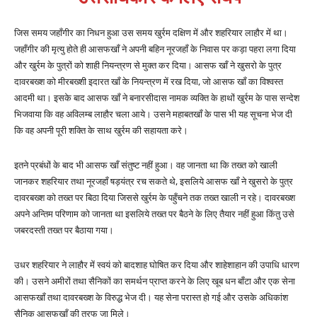
जिस समय जहाँगीर का निधन हुआ उस समय खुर्रम दक्षिण में और शहरियार लाहौर में था।
जहाँगीर की मृत्यु होते ही आसफखाँ ने अपनी बहिन नूरजहाँ के निवास पर कड़ा पहरा लगा दिया
और खुर्रम के पुत्रों को शाही नियन्त्रण से मुक्त कर दिया। आसफ खाँ ने खुसरो के पुत्र
दावरबख्श को मीरबख्शी इदारत खाँ के नियन्त्रण में रख दिया, जो आसफ खाँ का विश्वस्त
आदमी था। इसके बाद आसफ खाँ ने बनारसीदास नामक व्यक्ति के हाथों खुर्रम के पास सन्देश
भिजवाया कि वह अविलम्ब लाहौर चला आये। उसने महाबतखाँ के पास भी यह सूचना भेज दी
कि वह अपनी पूरी शक्ति के साथ खुर्रम की सहायता करे।
इतने प्रबंधों के बाद भी आसफ खाँ संतुष्ट नहीं हुआ। वह जानता था कि तख्त को खाली
जानकर शहरियार तथा नूरजहाँ षड़यंत्र रच सकते थे, इसलिये आसफ खाँ ने खुसरो के पुत्र
दावरबख्श को तख्त पर बिठा दिया जिससे खुर्रम के पहुँचने तक तख्त खाली न रहे। दावरबख्श
अपने अन्तिम परिणाम को जानता था इसलिये तख्त पर बैठने के लिए तैयार नहीं हुआ किंतु उसे
जबरदस्ती तख्त पर बैठाया गया।
उधर शहरियार ने लाहौर में स्वयं को बादशाह घोषित कर दिया और शाहेशाहान की उपाधि धारण
की। उसने अमीरों तथा सैनिकों का समर्थन प्राप्त करने के लिए खूब धन बाँटा और एक सेना
आसफखाँ तथा दावरबख्श के विरुद्ध भेज दी। यह सेना परास्त हो गई और उसके अधिकांश
सैनिक आसफखाँ की तरफ जा मिले।